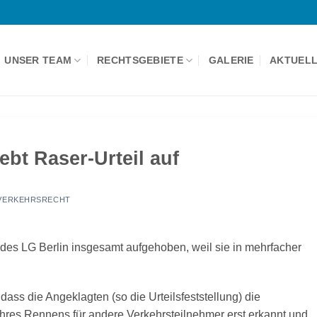
UNSER TEAM
RECHTSGEBIETE
GALERIE
AKTUEL
bt Raser-Urteil auf
VERKEHRSRECHT
 des LG Berlin insgesamt aufgehoben, weil sie in mehrfacher
ass die Angeklagten (so die Urteilsfeststellung) die
ihres Rennens für andere Verkehrsteilnehmer erst erkannt und