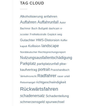
TAG CLOUD
Alkoholisierung
anfahren
Auffahren
Auffahrunfall
Autor
Bachmor
Buch
Bußgeld
dashcam
e-
scooter
Freiheitsstrafe
Gepäck weg
Gutachter
HWS-Distorsion
Koffer
landscape
Kollision
kaputt
Norddeutscher Rechtsprechungsreport
Nutzungsausfallentschädigung
Parkplatz
parkplatzunfall
pkw-
portrait
kaufvertrag
Praxishandbuch
Radfahrer
Verkehrsrecht
raser urteil
richtgeschwindigkeit
Reisemangel
Rückwärtsfahren
schadenersatz
Schadenteilung
schmerzensgeld
spurwechsel