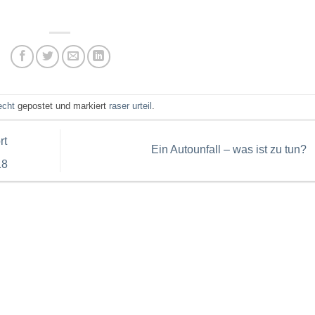
echt
gepostet und markiert
raser urteil
.
rt
Ein Autounfall – was ist zu tun?
18