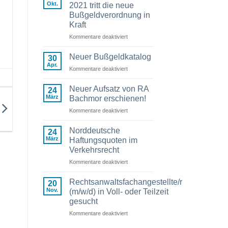
Okt.
2021 tritt die neue
Bußgeldverordnung in
Kraft
Kommentare deaktiviert
für
Am
09.
Neuer Bußgeldkatalog
30
November
Apr.
Kommentare deaktiviert
für
2021
Neuer
tritt
Bußgeldkatalog
Neuer Aufsatz von RA
die
24
März
Bachmor erschienen!
neue
Bußgeldverordnung
Kommentare deaktiviert
für
in
Neuer
Kraft
Aufsatz
Norddeutsche
24
von
März
Haftungsquoten im
RA
Verkehrsrecht
Bachmor
Kommentare deaktiviert
für
erschienen!
Norddeutsche
Haftungsquoten
Rechtsanwaltsfachangestellte/r
20
im
Nov.
(m/w/d) in Voll- oder Teilzeit
Verkehrsrecht
gesucht
Kommentare deaktiviert
für
Rechtsanwaltsfachangestellte/r