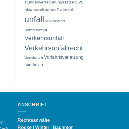
stvo
stundenverrechnungssätze
teilnahmebedingungen
Trunkenheit
unfall
Verkehrsrecht
Verkehrsstraftat
Verkehrsunfall
Verkehrsunfallrecht
Vorfahrtsverletzung
Versicherung
überholen
ANSCHRIFT
Rechtsanwälte
ie
Rocke | Winter | Bachmor