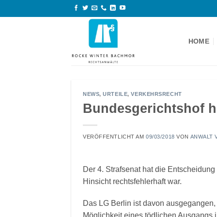
Zum
Inhalt
springen
HOME
NEWS
,
URTEILE
,
VERKEHRSRECHT
Bundesgerichtshof he
VERÖFFENTLICHT AM
09/03/2018
VON
ANWALT 
Der 4. Strafsenat hat die Entscheidung
Hinsicht rechtsfehlerhaft war.
Das LG Berlin ist davon ausgegangen, d
Möglichkeit eines tödlichen Ausgangs 