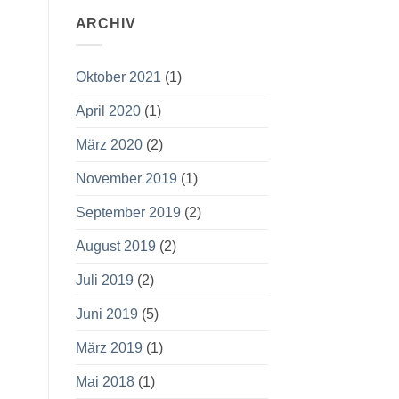
(m/w/d)
in
ARCHIV
Voll-
oder
Teilzeit
Oktober 2021
(1)
gesucht
April 2020
(1)
März 2020
(2)
November 2019
(1)
September 2019
(2)
August 2019
(2)
Juli 2019
(2)
Juni 2019
(5)
März 2019
(1)
Mai 2018
(1)