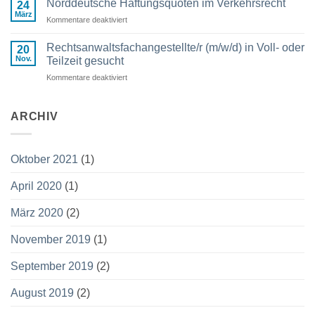
Norddeutsche Haftungsquoten im Verkehrsrecht
24
Kraft
von
März
Kommentare deaktiviert
für
RA
Norddeutsche
Bachmor
Haftungsquoten
Rechtsanwaltsfachangestellte/r (m/w/d) in Voll- oder
erschienen!
20
im
Nov.
Teilzeit gesucht
Verkehrsrecht
Kommentare deaktiviert
für
Rechtsanwaltsfachangestellte/r
(m/w/d)
in
ARCHIV
Voll-
oder
Teilzeit
Oktober 2021
(1)
gesucht
April 2020
(1)
März 2020
(2)
November 2019
(1)
September 2019
(2)
August 2019
(2)