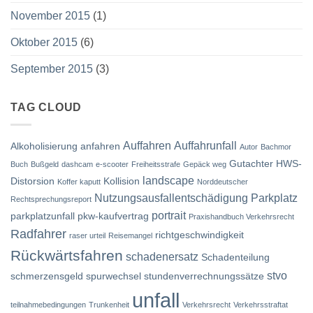
November 2015
(1)
Oktober 2015
(6)
September 2015
(3)
TAG CLOUD
Auffahren
Auffahrunfall
Alkoholisierung
anfahren
Autor
Bachmor
Gutachter
HWS-
Buch
Bußgeld
dashcam
e-scooter
Freiheitsstrafe
Gepäck weg
landscape
Distorsion
Kollision
Koffer kaputt
Norddeutscher
Nutzungsausfallentschädigung
Parkplatz
Rechtsprechungsreport
portrait
parkplatzunfall
pkw-kaufvertrag
Praxishandbuch Verkehrsrecht
Radfahrer
richtgeschwindigkeit
raser urteil
Reisemangel
Rückwärtsfahren
schadenersatz
Schadenteilung
stvo
schmerzensgeld
spurwechsel
stundenverrechnungssätze
unfall
teilnahmebedingungen
Trunkenheit
Verkehrsrecht
Verkehrsstraftat