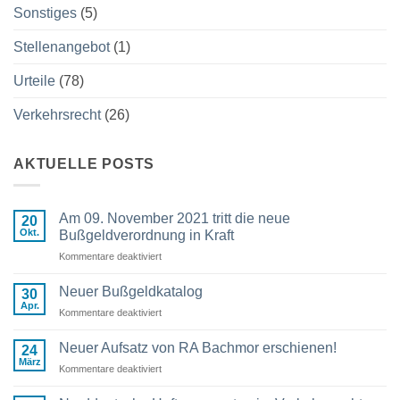
Sonstiges
(5)
Stellenangebot
(1)
Urteile
(78)
Verkehrsrecht
(26)
AKTUELLE POSTS
Am 09. November 2021 tritt die neue
20
Okt.
Bußgeldverordnung in Kraft
Kommentare deaktiviert
für
Am
09.
Neuer Bußgeldkatalog
30
November
Apr.
Kommentare deaktiviert
für
2021
Neuer
tritt
Bußgeldkatalog
Neuer Aufsatz von RA Bachmor erschienen!
die
24
März
neue
Kommentare deaktiviert
für
Bußgeldverordnung
Neuer
in
Aufsatz