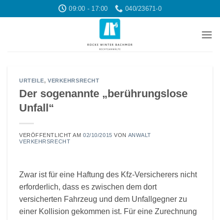
Zum
09:00 - 17:00
040/23671-0
Inhalt
springen
URTEILE
,
VERKEHRSRECHT
Der sogenannte „berührungslose
Unfall“
VERÖFFENTLICHT AM
02/10/2015
VON
ANWALT
VERKEHRSRECHT
Zwar ist für eine Haftung des Kfz-Versicherers nicht
erforderlich, dass es zwischen dem dort
versicherten Fahrzeug und dem Unfallgegner zu
einer Kollision gekommen ist. Für eine Zurechnung