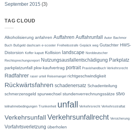
September 2015
(3)
TAG CLOUD
Auffahren
Auffahrunfall
Alkoholisierung
anfahren
Autor
Bachmor
Gutachter
HWS-
Buch
Bußgeld
dashcam
e-scooter
Freiheitsstrafe
Gepäck weg
landscape
Distorsion
Kollision
Koffer kaputt
Norddeutscher
Nutzungsausfallentschädigung
Parkplatz
Rechtsprechungsreport
portrait
parkplatzunfall
pkw-kaufvertrag
Praxishandbuch Verkehrsrecht
Radfahrer
richtgeschwindigkeit
raser urteil
Reisemangel
Rückwärtsfahren
schadenersatz
Schadenteilung
stvo
schmerzensgeld
spurwechsel
stundenverrechnungssätze
unfall
teilnahmebedingungen
Trunkenheit
Verkehrsrecht
Verkehrsstraftat
Verkehrsunfallrecht
Verkehrsunfall
Versicherung
Vorfahrtsverletzung
überholen