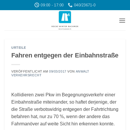
Zum
09:00 - 17:00
040/23671-0
Inhalt
springen
URTEILE
Fahren entgegen der Einbahnstraße
VERÖFFENTLICHT AM
09/03/2017
VON
ANWALT
VERKEHRSRECHT
Kollidieren zwei Pkw im Begegnungsverkehr einer
Einbahnstraße miteinander, so haftet derjenige, der
die Straße verbotswidrig entgegen der Fahrtrichtung
befahren hat, nur zu 70 %, wenn der andere das
Fahrmanöver auf weite Sicht hin erkennen konnte.