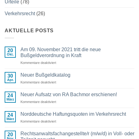
Urteile
(78)
Verkehrsrecht
(26)
AKTUELLE POSTS
Am 09. November 2021 tritt die neue
20
Okt.
Bußgeldverordnung in Kraft
Kommentare deaktiviert
für
Am
09.
Neuer Bußgeldkatalog
30
November
Apr.
Kommentare deaktiviert
für
2021
Neuer
tritt
Bußgeldkatalog
Neuer Aufsatz von RA Bachmor erschienen!
die
24
März
neue
Kommentare deaktiviert
für
Bußgeldverordnung
Neuer
in
Aufsatz
Norddeutsche Haftungsquoten im Verkehrsrecht
24
Kraft
von
März
Kommentare deaktiviert
für
RA
Norddeutsche
Bachmor
Haftungsquoten
Rechtsanwaltsfachangestellte/r (m/w/d) in Voll- oder
erschienen!
20
im
Nov.