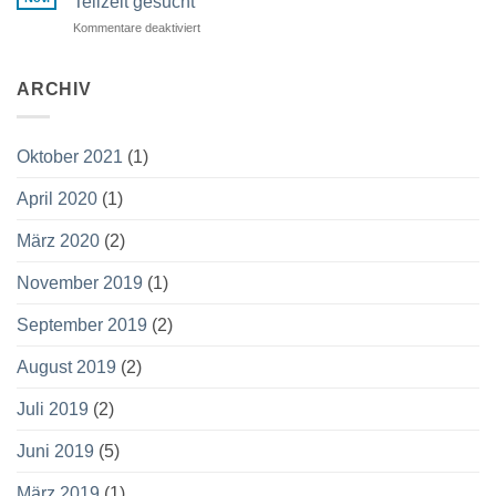
Teilzeit gesucht
Verkehrsrecht
Kommentare deaktiviert
für
Rechtsanwaltsfachangestellte/r
(m/w/d)
in
ARCHIV
Voll-
oder
Teilzeit
Oktober 2021
(1)
gesucht
April 2020
(1)
März 2020
(2)
November 2019
(1)
September 2019
(2)
August 2019
(2)
Juli 2019
(2)
Juni 2019
(5)
März 2019
(1)