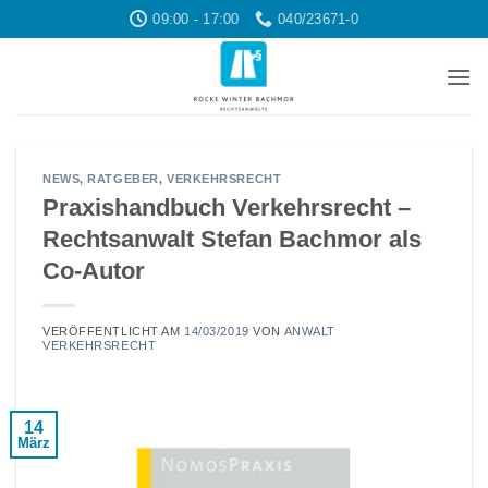
Zum
09:00 - 17:00
040/23671-0
Inhalt
springen
NEWS
,
RATGEBER
,
VERKEHRSRECHT
Praxishandbuch Verkehrsrecht –
Rechtsanwalt Stefan Bachmor als
Co-Autor
VERÖFFENTLICHT AM
14/03/2019
VON
ANWALT
VERKEHRSRECHT
14
März