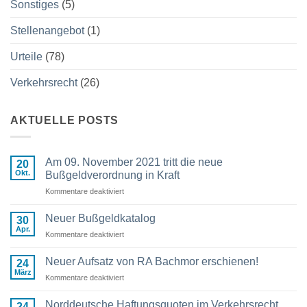
Sonstiges
(5)
Stellenangebot
(1)
Urteile
(78)
Verkehrsrecht
(26)
AKTUELLE POSTS
Am 09. November 2021 tritt die neue
20
Okt.
Bußgeldverordnung in Kraft
Kommentare deaktiviert
für
Am
09.
Neuer Bußgeldkatalog
30
November
Apr.
Kommentare deaktiviert
für
2021
Neuer
tritt
Bußgeldkatalog
Neuer Aufsatz von RA Bachmor erschienen!
die
24
März
neue
Kommentare deaktiviert
für
Bußgeldverordnung
Neuer
in
Aufsatz
Norddeutsche Haftungsquoten im Verkehrsrecht
24