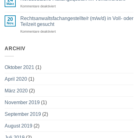
Kraft
von
März
Kommentare deaktiviert
für
RA
Norddeutsche
Bachmor
Haftungsquoten
Rechtsanwaltsfachangestellte/r (m/w/d) in Voll- oder
erschienen!
20
im
Nov.
Teilzeit gesucht
Verkehrsrecht
Kommentare deaktiviert
für
Rechtsanwaltsfachangestellte/r
(m/w/d)
in
ARCHIV
Voll-
oder
Teilzeit
Oktober 2021
(1)
gesucht
April 2020
(1)
März 2020
(2)
November 2019
(1)
September 2019
(2)
August 2019
(2)
Juli 2019
(2)