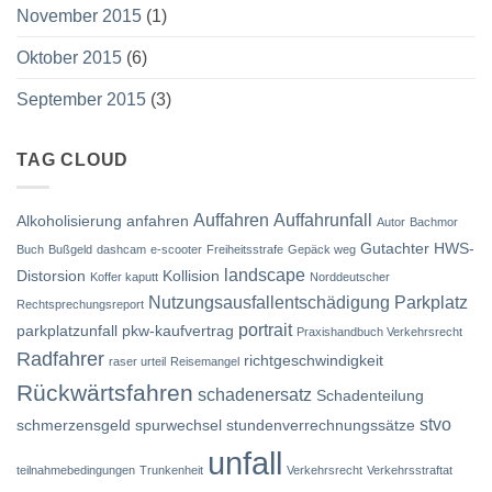
November 2015
(1)
Oktober 2015
(6)
September 2015
(3)
TAG CLOUD
Auffahren
Auffahrunfall
Alkoholisierung
anfahren
Autor
Bachmor
Gutachter
HWS-
Buch
Bußgeld
dashcam
e-scooter
Freiheitsstrafe
Gepäck weg
landscape
Distorsion
Kollision
Koffer kaputt
Norddeutscher
Nutzungsausfallentschädigung
Parkplatz
Rechtsprechungsreport
portrait
parkplatzunfall
pkw-kaufvertrag
Praxishandbuch Verkehrsrecht
Radfahrer
richtgeschwindigkeit
raser urteil
Reisemangel
Rückwärtsfahren
schadenersatz
Schadenteilung
stvo
schmerzensgeld
spurwechsel
stundenverrechnungssätze
unfall
teilnahmebedingungen
Trunkenheit
Verkehrsrecht
Verkehrsstraftat