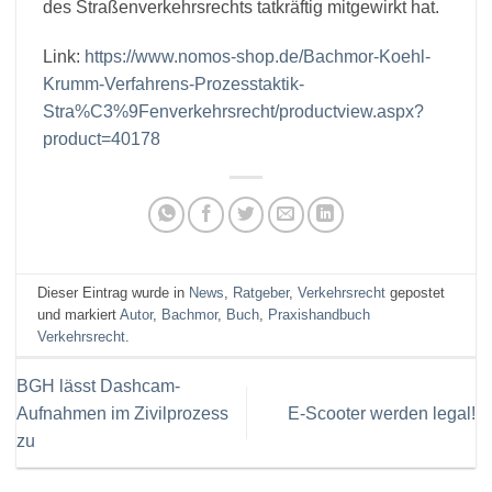
des Straßenverkehrsrechts tatkräftig mitgewirkt hat.
Link:
https://www.nomos-shop.de/Bachmor-Koehl-
Krumm-Verfahrens-Prozesstaktik-
Stra%C3%9Fenverkehrsrecht/productview.aspx?
product=40178
Dieser Eintrag wurde in
News
,
Ratgeber
,
Verkehrsrecht
gepostet
und markiert
Autor
,
Bachmor
,
Buch
,
Praxishandbuch
Verkehrsrecht
.
BGH lässt Dashcam-
Aufnahmen im Zivilprozess
E-Scooter werden legal!
zu