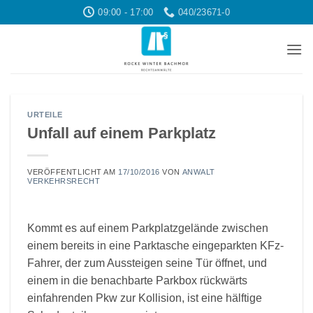
Zum
09:00 - 17:00
040/23671-0
Inhalt
springen
URTEILE
Unfall auf einem Parkplatz
VERÖFFENTLICHT AM
17/10/2016
VON
ANWALT
VERKEHRSRECHT
Kommt es auf einem Parkplatzgelände zwischen
einem bereits in eine Parktasche eingeparkten KFz-
Fahrer, der zum Aussteigen seine Tür öffnet, und
einem in die benachbarte Parkbox rückwärts
einfahrenden Pkw zur Kollision, ist eine hälftige