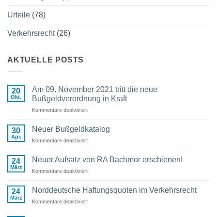
Urteile
(78)
Verkehrsrecht
(26)
AKTUELLE POSTS
Am 09. November 2021 tritt die neue
20
Okt.
Bußgeldverordnung in Kraft
Kommentare deaktiviert
für
Am
09.
Neuer Bußgeldkatalog
30
November
Apr.
Kommentare deaktiviert
für
2021
Neuer
tritt
Bußgeldkatalog
Neuer Aufsatz von RA Bachmor erschienen!
die
24
März
neue
Kommentare deaktiviert
für
Bußgeldverordnung
Neuer
in
Aufsatz
Norddeutsche Haftungsquoten im Verkehrsrecht
24
Kraft
von
März
Kommentare deaktiviert
für
RA
Norddeutsche
Bachmor