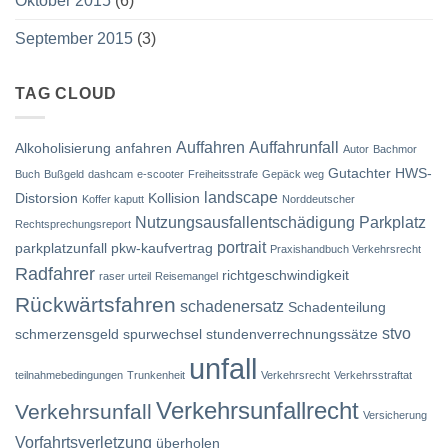
Oktober 2015
(6)
September 2015
(3)
TAG CLOUD
Auffahren
Auffahrunfall
Alkoholisierung
anfahren
Autor
Bachmor
Gutachter
HWS-
Buch
Bußgeld
dashcam
e-scooter
Freiheitsstrafe
Gepäck weg
landscape
Distorsion
Kollision
Koffer kaputt
Norddeutscher
Nutzungsausfallentschädigung
Parkplatz
Rechtsprechungsreport
portrait
parkplatzunfall
pkw-kaufvertrag
Praxishandbuch Verkehrsrecht
Radfahrer
richtgeschwindigkeit
raser urteil
Reisemangel
Rückwärtsfahren
schadenersatz
Schadenteilung
stvo
schmerzensgeld
spurwechsel
stundenverrechnungssätze
unfall
teilnahmebedingungen
Trunkenheit
Verkehrsrecht
Verkehrsstraftat
Verkehrsunfallrecht
Verkehrsunfall
Versicherung
Vorfahrtsverletzung
überholen