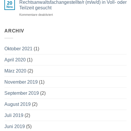
Haftungsquoten
Rechtsanwaltsfachangestellte/r (m/w/d) in Voll- oder
erschienen!
20
im
Nov.
Teilzeit gesucht
Verkehrsrecht
Kommentare deaktiviert
für
Rechtsanwaltsfachangestellte/r
(m/w/d)
in
ARCHIV
Voll-
oder
Teilzeit
Oktober 2021
(1)
gesucht
April 2020
(1)
März 2020
(2)
November 2019
(1)
September 2019
(2)
August 2019
(2)
Juli 2019
(2)
Juni 2019
(5)