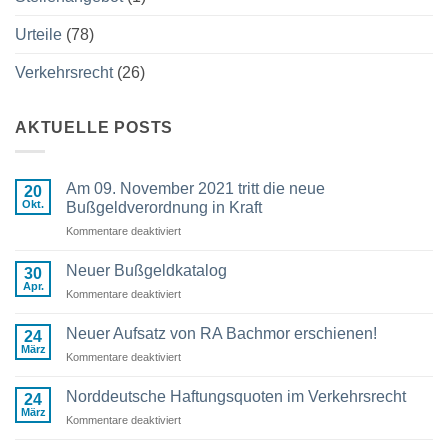
Urteile
(78)
Verkehrsrecht
(26)
AKTUELLE POSTS
Am 09. November 2021 tritt die neue
20
Okt.
Bußgeldverordnung in Kraft
Kommentare deaktiviert
für
Am
09.
Neuer Bußgeldkatalog
30
November
Apr.
Kommentare deaktiviert
für
2021
Neuer
tritt
Bußgeldkatalog
Neuer Aufsatz von RA Bachmor erschienen!
die
24
März
neue
Kommentare deaktiviert
für
Bußgeldverordnung
Neuer
in
Aufsatz
Norddeutsche Haftungsquoten im Verkehrsrecht
24
Kraft
von
März
Kommentare deaktiviert
für
RA
Norddeutsche
Bachmor