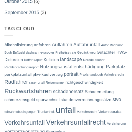
Oktober 2015
(6)
September 2015
(3)
TAG CLOUD
Auffahren
Auffahrunfall
Alkoholisierung
anfahren
Autor
Bachmor
Gutachter
HWS-
Buch
Bußgeld
dashcam
e-scooter
Freiheitsstrafe
Gepäck weg
landscape
Distorsion
Kollision
Koffer kaputt
Norddeutscher
Nutzungsausfallentschädigung
Parkplatz
Rechtsprechungsreport
portrait
parkplatzunfall
pkw-kaufvertrag
Praxishandbuch Verkehrsrecht
Radfahrer
richtgeschwindigkeit
raser urteil
Reisemangel
Rückwärtsfahren
schadenersatz
Schadenteilung
stvo
schmerzensgeld
spurwechsel
stundenverrechnungssätze
unfall
teilnahmebedingungen
Trunkenheit
Verkehrsrecht
Verkehrsstraftat
Verkehrsunfallrecht
Verkehrsunfall
Versicherung
Vorfahrtsverletzung
überholen