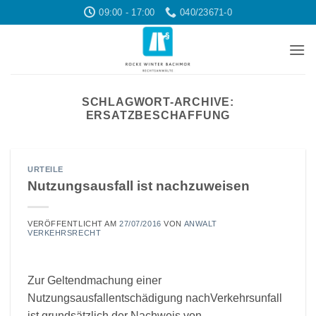
Zum
09:00 - 17:00
040/23671-0
Inhalt
springen
SCHLAGWORT-ARCHIVE:
ERSATZBESCHAFFUNG
URTEILE
Nutzungsausfall ist nachzuweisen
VERÖFFENTLICHT AM
27/07/2016
VON
ANWALT
VERKEHRSRECHT
Zur Geltendmachung einer
Nutzungsausfallentschädigung nachVerkehrsunfall
ist grundsätzlich der Nachweis von