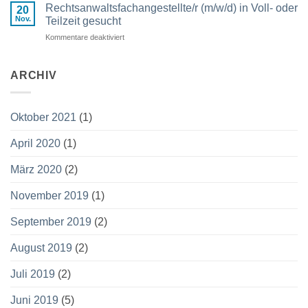
Haftungsquoten
Rechtsanwaltsfachangestellte/r (m/w/d) in Voll- oder
erschienen!
20
im
Nov.
Teilzeit gesucht
Verkehrsrecht
Kommentare deaktiviert
für
Rechtsanwaltsfachangestellte/r
(m/w/d)
in
ARCHIV
Voll-
oder
Teilzeit
Oktober 2021
(1)
gesucht
April 2020
(1)
März 2020
(2)
November 2019
(1)
September 2019
(2)
August 2019
(2)
Juli 2019
(2)
Juni 2019
(5)